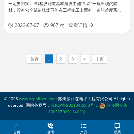
一定要夯实。PU塑胶跑道基本建设中如“生命”一般出现的辅
材，没有它全部篮球场不但在工程施工上面有一定的难度系...
2022-07-07
907 次
查看详情
首页
1
2
3
4
末页
©
2026
www.szpailisen.com
苏州派丽森地坪工程有限公司 All rights
reserved. 网站备案号：
苏ICP备2021042060号-1
苏公网安备
32050702012462号
首页
电话
产品
联系