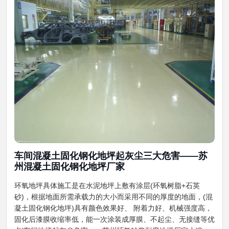
车间混凝土固化钢化地坪起​灰尘三大危害——​苏
州混凝土固化钢化地坪厂家
环氧地坪具体施工是在水泥地坪上敷有涂层(环氧树脂+石英
砂)，根据地面所需承载力的大小而采用不同的厚度的地面，(混
凝土固化钢化地坪)具有颜色效果好、 附着力好、机械强度高，
固化后漆膜收缩率低，能一次涂装成厚膜、不起尘、无接缝等优